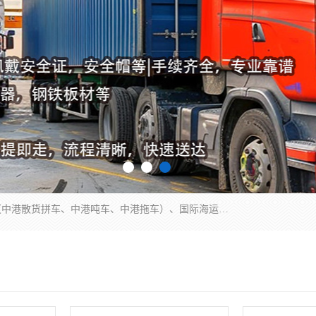
东莞市润丰国际货运代理有限公司提供中港运输（中港散货拼车、中港吨车、中港拖车）、国际海运代理、国际空运快递，跨境电商，亚马逊FBA，国内物流园服务，进出口报关，仓储，提供给客户整套运输解决方案和增值服务