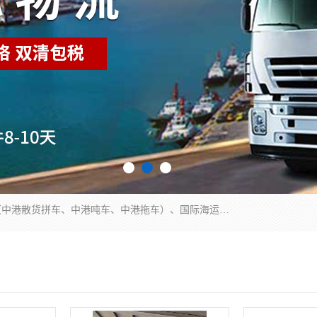
东莞市润丰国际货运代理有限公司提供中港运输（中港散货拼车、中港吨车、中港拖车）、国际海运代理、国际空运快递，跨境电商，亚马逊FBA，国内物流园服务，进出口报关，仓储，提供给客户整套运输解决方案和增值服务