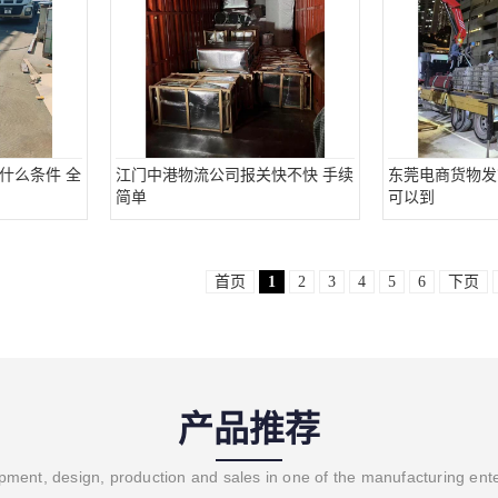
什么条件 全
江门中港物流公司报关快不快 手续
东莞电商货物发
简单
可以到
首页
1
2
3
4
5
6
下页
产品推荐
ment, design, production and sales in one of the manufacturing ent