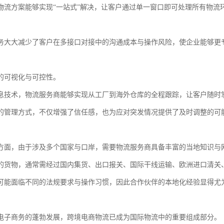
物流方案能够实现“一站式”解决，让客户通过单一窗口即可处理所有物流
务大大减少了客户在多接口对接中的沟通成本与操作风险，使企业能够更
的可视化与可控性。
息技术，物流服务商能够实现从工厂到海外仓库的全程跟踪，让客户随时
的管理方式，不仅增强了信任感，也为应对突发情况提供了及时调整的可
方面，由于涉及多个国家与口岸，需要物流服务商具备丰富的当地知识与
的货物，通常需经过国内集货、出口报关、国际干线运输、欧洲进口清关
可能面临不同的法规要求与操作习惯，因此合作伙伴的本地化经验显得尤
电子商务的蓬勃发展，跨境电商物流已成为国际物流中的重要组成部分。