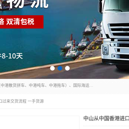
东莞市润丰国际货运代理有限公司提供中港运输（中港散货拼车、中港吨车、中港拖车）、国际海运代理、国际空运快递，跨境电商，亚马逊FBA，国内物流园服务，进出口报关，仓储，提供给客户整套运输解决方案和增值服务
口过来交货流程 一手货源
中山从中国香港进口