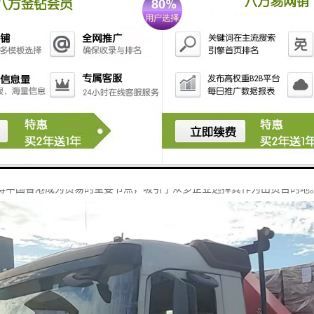
化市场：中国香港是一个高度国际化的城市，拥有多元化的市场需求，适合
与金融环境：中国香港的法律体系健全，金融环境稳定，为国际贸易提供了良
与文化：中国香港的主要语言为中文和英语，文化上与内地相近，便于沟通和
化的运输方式：货物可以通过海运、空运、陆运等多种方式进出中国香港，
链管理：中国香港的供应链管理且，能够提供从仓储、运输到配送的一站式服
需求多样：中国香港市场对各类商品的需求广泛，包括电子产品、奢侈品、
策支持：中国香港政府积推动贸易发展，提供多种政策支持和便利措施，帮助
得中国香港成为贸易的重要节点，吸引了众多企业选择其作为出货目的地