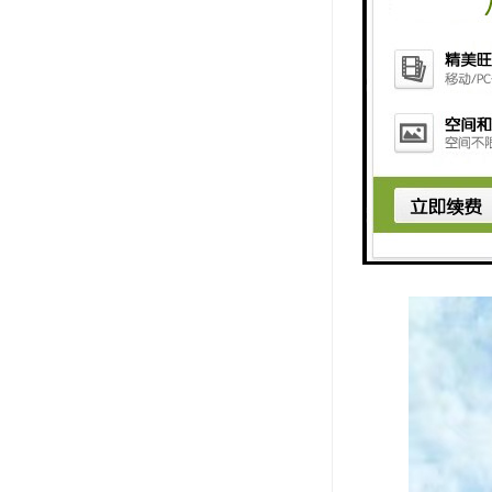
5. 法律
6. 语言
7. 多样
8. 供应
9. 市场
10. 政
这些特点使