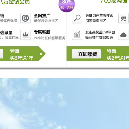
与金融环境：中国香港的法律体系健全，金融环境稳定，为国际贸易提供了良
与文化：中国香港的主要语言为中文和英语，文化上与内地相近，便于沟通和
化的运输方式：货物可以通过海运、空运、陆运等多种方式进出中国香港，
链管理：中国香港的供应链管理且，能够提供从仓储、运输到配送的一站式服
需求多样：中国香港市场对各类商品的需求广泛，包括电子产品、奢侈品、
策支持：中国香港政府积推动贸易发展，提供多种政策支持和便利措施，帮助
得中国香港成为贸易的重要节点，吸引了众多企业选择其作为出货目的地