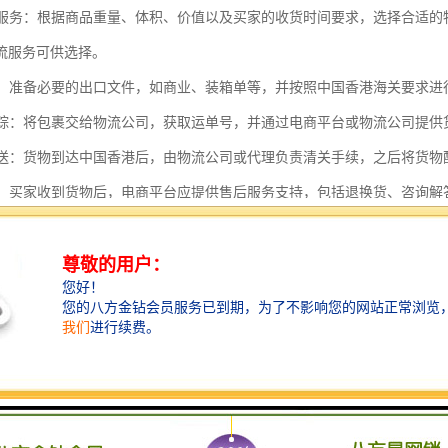
物流服务：根据商品重量、体积、价值以及买家的收货时间要求，选择合适
流服务可供选择。
申报：准备必要的出口文件，如商业、装箱单等，并按照中国香港海关要求
与跟踪：将包裹交给物流公司，获取运单号，并通过电商平台或物流公司提
与配送：货物到达中国香港后，由物流公司或代理负责清关手续，之后将货物
服务：买家收到货物后，电商平台应提供售后服务支持，包括退换货、咨询解
中，电商平台需要确保信息流、物流和资金流的顺畅，同时遵守相关的法
港的特殊地位，电商平台还需要了解并遵守中国香港特别行政区的相关政
香港的特点包括：
位置优势：中国香港位于中国南部，靠近珠江三角洲，是连接中国内地与市
贸易港：中国香港是一个自由贸易港，货物进出口通常免征关税，且清关手
流体系：中国香港拥有世界的港口和机场，物流基础设施完善，运输效率高
化市场：中国香港是一个高度国际化的城市，拥有多元化的市场需求，适合