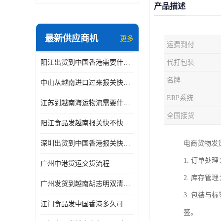
产品描述
最新供应商机
更多
运费到付
阳江出货到中国香港需要什么条件 专线直达
代打包装
名牌
中山从越南进口过来报关快不快
ERP系统
江苏到越南海运物流需要什么条件 一步到位
全国接货
阳江食品发越南报关快不快
深圳出货到中国香港报关快不快 一手货源
电商货物发
1. 订单
广州中港货运交货流程
2. 库存
广州发货到越南胡志明双清需要什么文件
3. 包装
江门食品发中国香港多久可以到 一键发货
签。