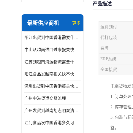
产品描述
最新供应商机
更多
运费到付
阳江出货到中国香港需要什么条件 专线直达
代打包装
名牌
中山从越南进口过来报关快不快
ERP系统
江苏到越南海运物流需要什么条件 一步到位
全国接货
阳江食品发越南报关快不快
深圳出货到中国香港报关快不快 一手货源
电商货物发
1. 订单
广州中港货运交货流程
2. 库存
广州发货到越南胡志明双清需要什么文件
3. 包装
江门食品发中国香港多久可以到 一键发货
签。