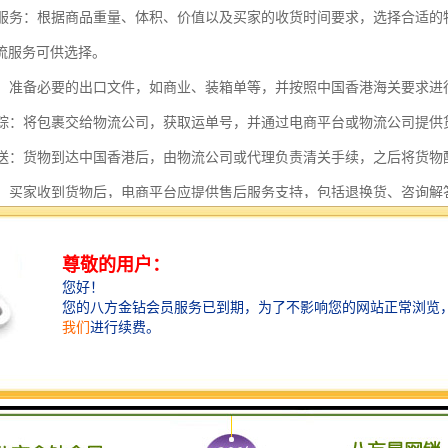
物流服务：根据商品重量、体积、价值以及买家的收货时间要求，选择合适
流服务可供选择。
申报：准备必要的出口文件，如商业、装箱单等，并按照中国香港海关要求
与跟踪：将包裹交给物流公司，获取运单号，并通过电商平台或物流公司提
与配送：货物到达中国香港后，由物流公司或代理负责清关手续，之后将货物
服务：买家收到货物后，电商平台应提供售后服务支持，包括退换货、咨询解
中，电商平台需要确保信息流、物流和资金流的顺畅，同时遵守相关的法
港的特殊地位，电商平台还需要了解并遵守中国香港特别行政区的相关政
货到中国香港具有以下几个特点：
位置优势：中国香港地处中国南部，靠近珠三角地区，是连接内地与国际市
短，物流效率较高。
政策：中国香港作为自由港，实行零关税政策，大部分货物进口到中国香港
升竞争力。