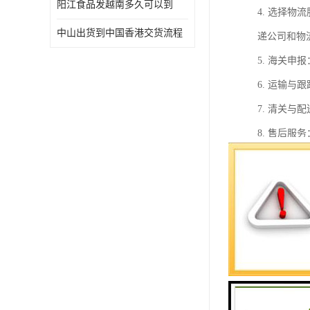
阳江食品发越南多久可以到
4. 选择
中山出货到中国香港交货流程
递公司和物
5. 海关
6. 运输
7. 清关
8. 售后
在整个过程
虑到中国香
电商货物发
1. 地理
时间相对较
2. 关税
营成本，提