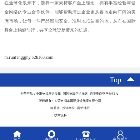
在全球化浪潮下，选择一家秉持客户至上理念、拥有丰富经验与健
全网络的专业合作伙伴，能够帮助清远企业更从容地走向广阔的美
洲市场，让每一件产品都能安全、准时地抵达目的地，从而在国际
舞台上稳健前行，共享全球贸易带来的机遇。
m.runfenggjhy.b2b168.com
Top
主营产品：中港物流货运专线 国际物流空运海运 跨境电商亚马逊FBA
版权所有：东莞市润丰国际货运代理有限公司
电脑版
|
投诉举报
|
网站地图
技术支持：
八方资源网
首页
在线QQ
13712580738
在线留言