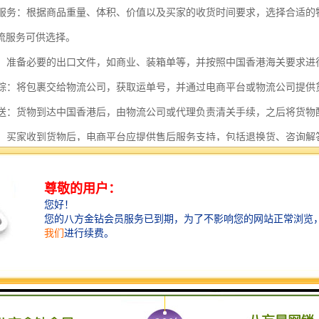
物流服务：根据商品重量、体积、价值以及买家的收货时间要求，选择合适
流服务可供选择。
申报：准备必要的出口文件，如商业、装箱单等，并按照中国香港海关要求
与跟踪：将包裹交给物流公司，获取运单号，并通过电商平台或物流公司提
与配送：货物到达中国香港后，由物流公司或代理负责清关手续，之后将货物
服务：买家收到货物后，电商平台应提供售后服务支持，包括退换货、咨询解
中，电商平台需要确保信息流、物流和资金流的顺畅，同时遵守相关的法
港的特殊地位，电商平台还需要了解并遵守中国香港特别行政区的相关政
司具有以下几个显著特点：
位置优势：中港物流公司通常位于中国内地与中国香港之间的交通枢纽地带
，拥有的港口和机场，使得物流公司能够迅速处理进出口货物。
化的运输方式：中港物流公司提供多种运输方式，包括海运、空运、陆运以
是陆路运输，由于两地距离较近，卡车运输成为主要的运输方式之一。