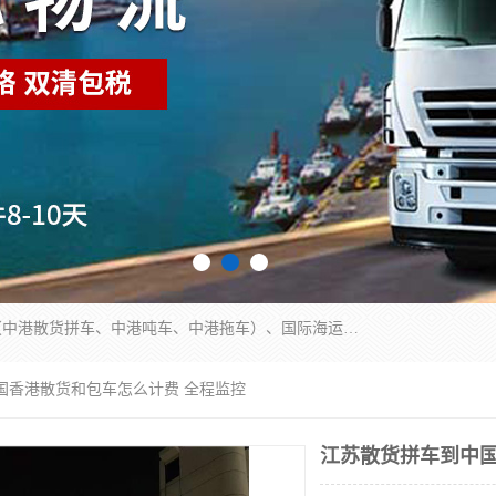
东莞市润丰国际货运代理有限公司提供中港运输（中港散货拼车、中港吨车、中港拖车）、国际海运代理、国际空运快递，跨境电商，亚马逊FBA，国内物流园服务，进出口报关，仓储，提供给客户整套运输解决方案和增值服务
国香港散货和包车怎么计费 全程监控
江苏散货拼车到中国