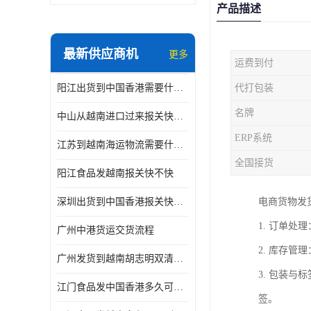
产品描述
最新供应商机
更多
运费到付
阳江出货到中国香港需要什么条件 专线直达
代打包装
名牌
中山从越南进口过来报关快不快
ERP系统
江苏到越南海运物流需要什么条件 一步到位
全国接货
阳江食品发越南报关快不快
深圳出货到中国香港报关快不快 一手货源
电商货物发
1. 订单
广州中港货运交货流程
2. 库存
广州发货到越南胡志明双清需要什么文件
3. 包装
江门食品发中国香港多久可以到 一键发货
签。