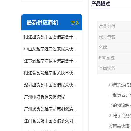
产品描述
最新供应商机
更多
运费到付
阳江出货到中国香港需要什么条件 专线直达
代打包装
名牌
中山从越南进口过来报关快不快
ERP系统
江苏到越南海运物流需要什么条件 一步到位
全国接货
阳江食品发越南报关快不快
深圳出货到中国香港报关快不快 一手货源
中港货运的
1. 制造
广州中港货运交货流程
了的物流解
广州发货到越南胡志明双清需要什么文件
2. 电子
江门食品发中国香港多久可以到 一键发货
将商品快速