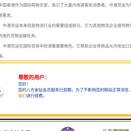
业：中国香港作为国际购物天堂，吸引了大量内地游客和消费者。中港货运
场需求。
行业：中港货运本身就是物流行业的重要组成部分。它为其他物流企业提供
内地的货物运输任务。
贸易：中港货运在国际贸易中扮演着重要角色。它帮助企业将商品从内地出
展。
和活动：在举办大型展览或活动时，经常需要将展品、设备等从内地运往中
备的及时到达。
物品运输：个人用户也可以通过中港货运将个人物品从内地运往中国香港，
品运输需求。
货运的应用范围广泛，涉及制造业、电子商务、零售业、物流行业、国际
和领域提供了、便捷的跨境物流服务，促进了内地与中国香港之间的经济
货到中国香港具有以下几个特点：