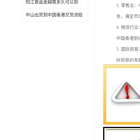
阳江食品发越南多久可以到
3. 零售
中山出货到中国香港交货流程
务，满足市
4. 物流
中国香港到
5. 国际
际贸易的发
6. 展览
保展品和设
7. 个人
场景下的物
总之，中港
为这些行业
电商货物发