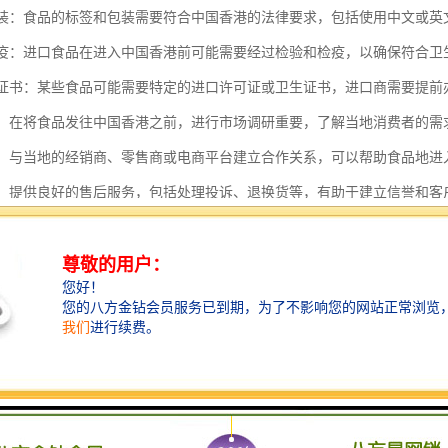
与包装：食品的标签和包装需要符合中国香港的法律要求，包括使用中文或
与检疫：进口食品在进入中国香港前可能需要经过检验和检疫，以确保符合卫
证与证书：某些食品可能需要特定的进口许可证或卫生证书，进口商需要提前
调研：在将食品发往中国香港之前，进行市场调研重要，了解当地消费者的
伙伴：与当地的经销商、零售商或电商平台建立合作关系，可以帮助食品地进
服务：提供良好的售后服务，包括处理投诉、退换货等，有助于建立信誉和客
律法规更新：中国香港的法律法规可能会有所变动，进口商需要及时关注并调
发中国香港的应用需要综合考虑多个因素，确保符合当地法规和市场要求
物流的特点主要包括以下几个方面：
位置优越：中国香港位于中国南部，是连接中国内地与市场的重要枢纽。其
区的货物运输具有显著优势。
港政策：中国香港作为自由港，实行自由贸易政策，货物进出中国香港基本
了物流成本。