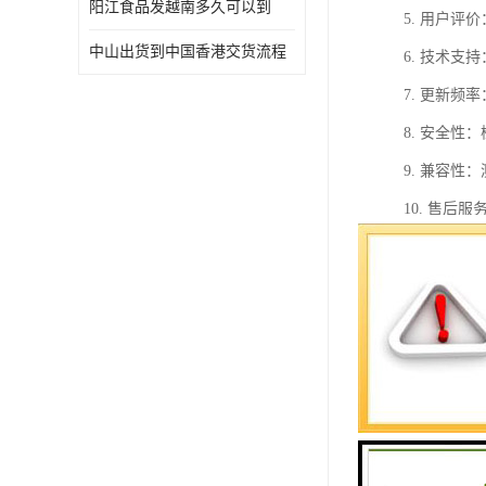
阳江食品发越南多久可以到
5. 用户
中山出货到中国香港交货流程
6. 技术
7. 更新
8. 安全
9. 兼容
10. 售
通过以上步
从中国香港
1. 地理
能够快速进
2. 自由
适合各类商
3. 的物