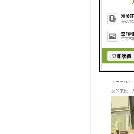
达内地，缩
4. 多样
品、奢侈品
5. ：中
6. 语言
化差异带来
7. 政策
中国香港进
总的来说，