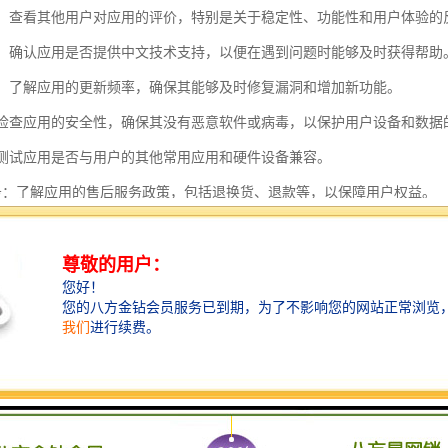
评价：查看其他用户对应用的评价，特别是关于稳定性、功能性和用户体验的
支持：确认应用是否提供中文技术支持，以便在遇到问题时能够及时获得帮助
频率：了解应用的更新频率，确保其能够及时修复漏洞和增加新功能。
性：检查应用的安全性，确保其没有恶意软件或病毒，以保护用户设备和数据
性：测试应用是否与用户的其他常用应用和硬件设备兼容。
后服务：了解应用的售后服务政策，包括退换货、退款等，以保障用户权益。
骤，可以地确保从中国香港进口过来的应用在中国大陆的使用体验和安全
进口的特点主要包括以下几个方面：
位置优势：中国香港位于中国南部，紧邻珠江口，是连接内地与国际市场的
入内地市场，尤其是华南地区。
贸易政策：中国香港实行自由贸易政策，没有关税和进口配额限制，这使得
品的进口。
流体系：中国香港拥有世界的港口和机场，物流体系便捷。从中国香港进口