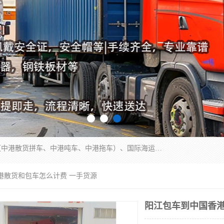
东莞市润丰国际货运代理有限公司提供中港运输（中港散货拼车、中港吨车、中港拖车）、国际海运代理、国际空运快递，跨境电商，亚马逊FBA，国内物流园服务，进出口报关，仓储，提供给客户整套运输解决方案和增值服务
港散货和包车怎么计费 一手货源
阳江包车到中国香港