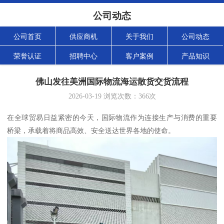
公司动态
公司首页
供应商机
关于我们
公司动态
荣誉认证
招聘中心
客户案例
产品知识
佛山发往美洲国际物流海运散货交货流程
2026-03-19
浏览次数：
366
次
在全球贸易日益紧密的今天，国际物流作为连接生产与消费的重要
桥梁，承载着将商品高效、安全送达世界各地的使命。