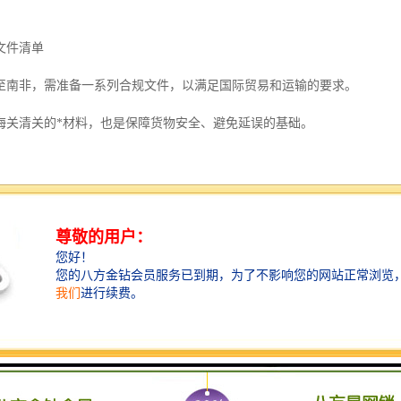
文件清单
至南非，需准备一系列合规文件，以满足国际贸易和运输的要求。
海关清关的*材料，也是保障货物安全、避免延误的基础。
详细列明货物描述、数量、单价和总价值，是海关核定关税的重要依据。
录货物包装细节，如箱数、重量、尺寸，帮助物流公司和海关快速识别货物。
货物所有权凭证和运输合同，是提货的关键文件，需确保信息准确无误。
明证明货物生产或加工地的文件，可能影响关税税率，需根据贸易协定要求准
货物运输期间的风险提供保障，建议根据货物价值投保。
文件包括进出口报关单，需如实申报货物信息，符合中国和南非的法规要求。