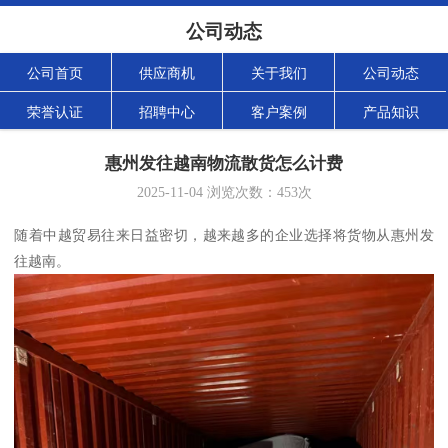
公司动态
公司首页
供应商机
关于我们
公司动态
荣誉认证
招聘中心
客户案例
产品知识
惠州发往越南物流散货怎么计费
2025-11-04
浏览次数：
453
次
随着中越贸易往来日益密切，越来越多的企业选择将货物从惠州发
往越南。